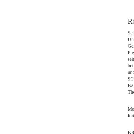
R
Sch
Un
Ges
Phy
sei
bet
un
SC 
B2B
Th
Me
for
B