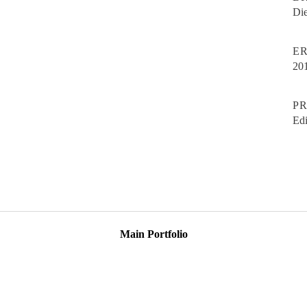
Die
E
20
P
Edi
Main Portfolio